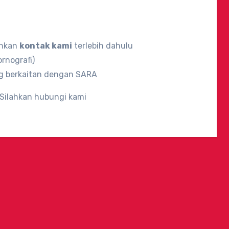
lahkan
kontak kami
terlebih dahulu
rnografi)
ng berkaitan dengan SARA
Silahkan hubungi kami