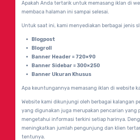
Apakah Anda tertarik untuk memasang iklan di w
membaca halaman ini sampai selesai.
Untuk saat ini, kami menyediakan berbagai jenis slot
Blogpost
Blogroll
Banner
Header = 720×90
Banner
Sidebar = 300×250
Banner
Ukuran Khusus
Apa keuntungannya memasang iklan di website k
Website kami dikunjungi oleh berbagai kalangan p
yang digunakan juga merupakan pencarian yang p
mengetahui informasi terkini setiap harinya. Den
meningkatkan jumlah pengunjung dan klien terta
tentunya.