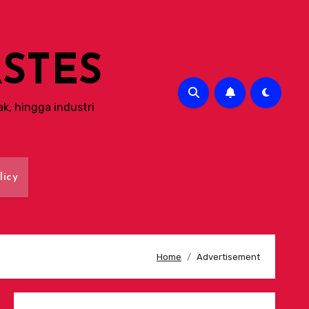
STES
ak, hingga industri
licy
Home
Advertisement