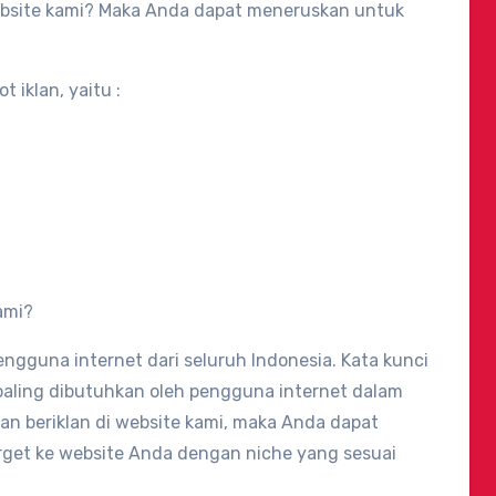
ebsite kami? Maka Anda dapat meneruskan untuk
 iklan, yaitu :
ami?
engguna internet dari seluruh Indonesia. Kata kunci
aling dibutuhkan oleh pengguna internet dalam
gan beriklan di website kami, maka Anda dapat
rget ke website Anda dengan niche yang sesuai